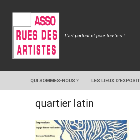
Aller
au
contenu
L'art partout et pour tou·te·s !
QUI SOMMES-NOUS ?
LES LIEUX D’EXPOSI
quartier latin