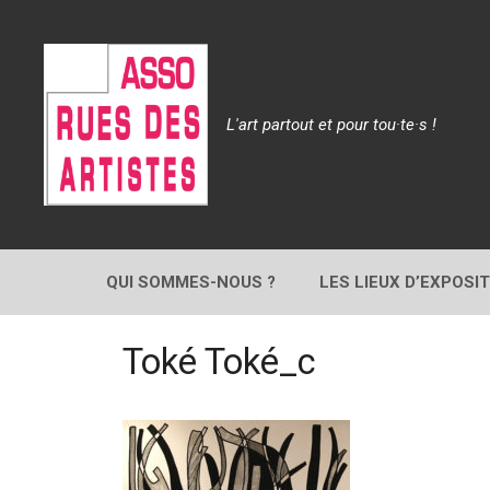
Aller
au
contenu
L'art partout et pour tou·te·s !
QUI SOMMES-NOUS ?
LES LIEUX D’EXPOSI
Toké Toké_c