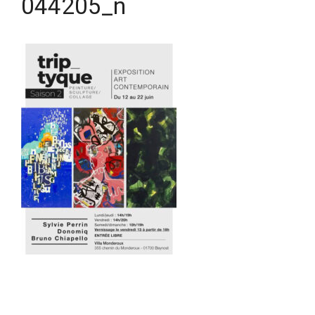
044205_n