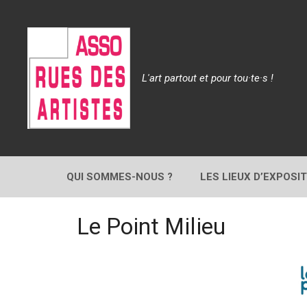
Aller
au
contenu
L'art partout et pour tou·te·s !
QUI SOMMES-NOUS ?
LES LIEUX D’EXPOSI
Le Point Milieu