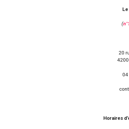
Le 
(
n°
20 r
42000
04
con
Horaires d’