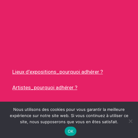
Lieux d’expositions_pourquoi adhérer ?
Artistes_pourquoi adhérer ?
Nous utilisons des cookies pour vous garantir la meilleure
expérience sur notre site web. Si vous continuez à utiliser ce
site, nous supposerons que vous en êtes satisfait.
© 2026 RUES DES ARTISTES
• CONSTRUIT AVEC
GENERATEPRESS
OK