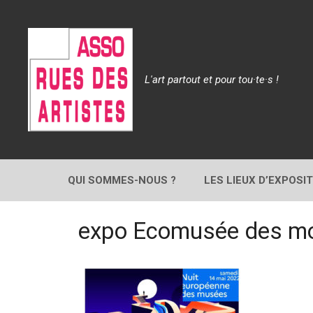
Aller
au
contenu
L'art partout et pour tou·te·s !
QUI SOMMES-NOUS ?
LES LIEUX D’EXPOSI
expo Ecomusée des mo