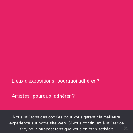
Lieux d’expositions_pourquoi adhérer ?
Artistes_pourquoi adhérer ?
Nous utilisons des cookies pour vous garantir la meilleure
expérience sur notre site web. Si vous continuez à utiliser ce
site, nous supposerons que vous en êtes satisfait.
© 2026 RUES DES ARTISTES
• CONSTRUIT AVEC