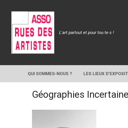
Aller
au
contenu
L'art partout et pour tou·te·s !
QUI SOMMES-NOUS ?
LES LIEUX D’EXPOSI
Géographies Incertaine