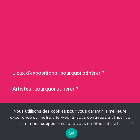
Lieux d’expositions_pourquoi adhérer ?
Artistes_pourquoi adhérer ?
Nous utilisons des cookies pour vous garantir la meilleure
expérience sur notre site web. Si vous continuez à utiliser ce
site, nous supposerons que vous en êtes satisfait.
© 2026 RUES DES ARTISTES
• CONSTRUIT AVEC
GENERATEPRESS
OK