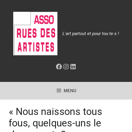
Aller
au
contenu
L'art partout et pour tou·te·s !
Facebook
Instagram
LinkedIn
MENU
« Nous naissons tous
fous, quelques-uns le