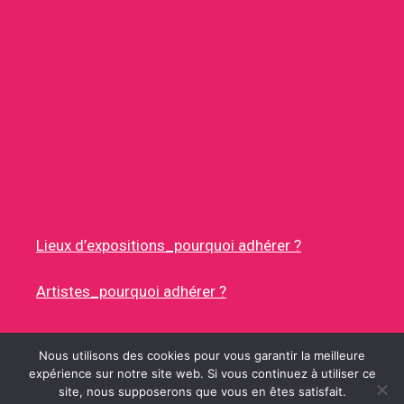
Lieux d’expositions_pourquoi adhérer ?
Artistes_pourquoi adhérer ?
Nous utilisons des cookies pour vous garantir la meilleure
expérience sur notre site web. Si vous continuez à utiliser ce
site, nous supposerons que vous en êtes satisfait.
© 2026 RUES DES ARTISTES
• CONSTRUIT AVEC