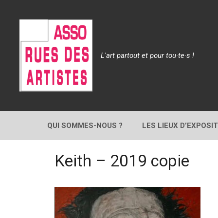
Aller
au
contenu
L'art partout et pour tou·te·s !
QUI SOMMES-NOUS ?
LES LIEUX D’EXPOSI
Keith – 2019 copie