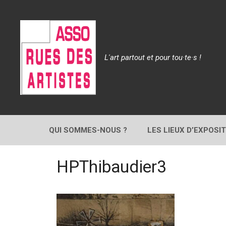
Aller
au
contenu
L'art partout et pour tou·te·s !
QUI SOMMES-NOUS ?
LES LIEUX D’EXPOSI
HPThibaudier3