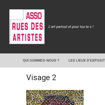
Aller
au
contenu
L'art partout et pour tou·te·s !
QUI SOMMES-NOUS ?
LES LIEUX D’EXPOSI
Visage 2