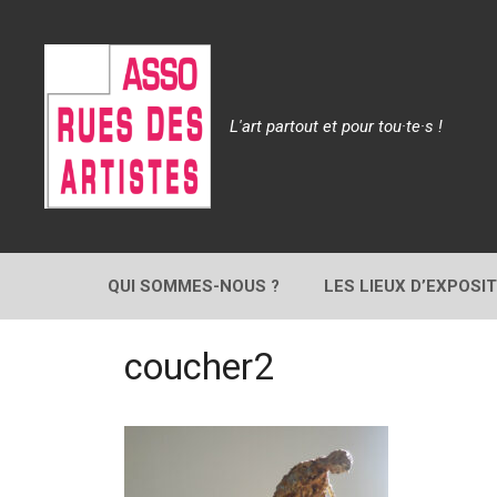
Aller
au
contenu
L'art partout et pour tou·te·s !
QUI SOMMES-NOUS ?
LES LIEUX D’EXPOSI
coucher2