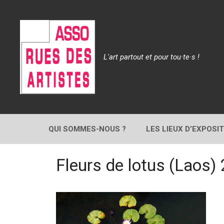
Aller
au
contenu
L'art partout et pour tou·te·s !
QUI SOMMES-NOUS ?
LES LIEUX D’EXPOSI
Fleurs de lotus (Laos)