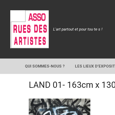
Aller
au
contenu
L'art partout et pour tou·te·s !
QUI SOMMES-NOUS ?
LES LIEUX D’EXPOSI
LAND 01- 163cm x 13