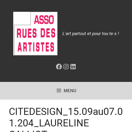
Aller
au
contenu
L'art partout et pour tou·te·s !
Facebook
Instagram
LinkedIn
MENU
CITEDESIGN_15.09au07.0
1.204_LAURELINE