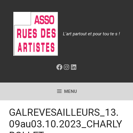
Aller
au
contenu
L'art partout et pour tou·te·s !
Facebook
Instagram
LinkedIn
MENU
GALREVESAILLEURS_13.
09au03.10.2023_CHARLY