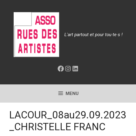
Aller
au
contenu
L'art partout et pour tou·te·s !
Facebook
Instagram
LinkedIn
MENU
LACOUR_08au29.09.2023
_CHRISTELLE FRANC