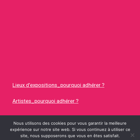
Lieux d’expositions_pourquoi adhérer ?
Artistes_pourquoi adhérer ?
Nous utilisons des cookies pour vous garantir la meilleure
expérience sur notre site web. Si vous continuez à utiliser ce
site, nous supposerons que vous en êtes satisfait.
© 2026 RUES DES ARTISTES
• CONSTRUIT AVEC