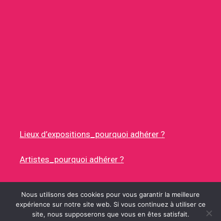
Lieux d’expositions_pourquoi adhérer ?
Artistes_pourquoi adhérer ?
Nous utilisons des cookies pour vous garantir la meilleure
expérience sur notre site web. Si vous continuez à utiliser ce
site, nous supposerons que vous en êtes satisfait.
© 2026 RUES DES ARTISTES
• CONSTRUIT AVEC