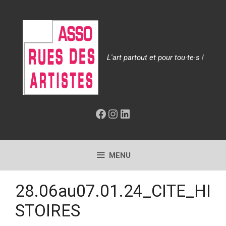
Aller
au
contenu
L'art partout et pour tou·te·s !
Facebook
Instagram
LinkedIn
MENU
28.06au07.01.24_CITE_HI
STOIRES