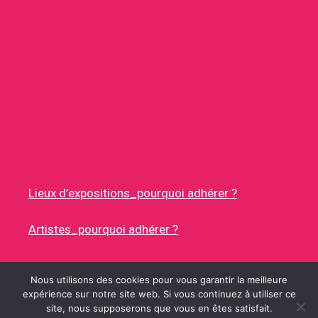
Lieux d’expositions_pourquoi adhérer ?
Artistes_pourquoi adhérer ?
Nous utilisons des cookies pour vous garantir la meilleure
expérience sur notre site web. Si vous continuez à utiliser ce
site, nous supposerons que vous en êtes satisfait.
© 2026 RUES DES ARTISTES
• CONSTRUIT AVEC