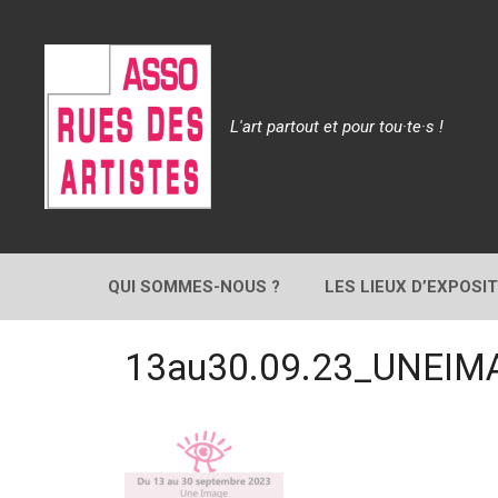
Aller
au
contenu
L'art partout et pour tou·te·s !
QUI SOMMES-NOUS ?
LES LIEUX D’EXPOSI
13au30.09.23_UNEI