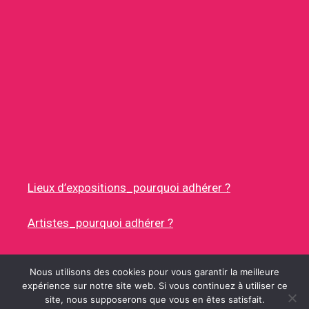
Lieux d’expositions_pourquoi adhérer ?
Artistes_pourquoi adhérer ?
Nous utilisons des cookies pour vous garantir la meilleure
expérience sur notre site web. Si vous continuez à utiliser ce
site, nous supposerons que vous en êtes satisfait.
© 2026 RUES DES ARTISTES
• CONSTRUIT AVEC