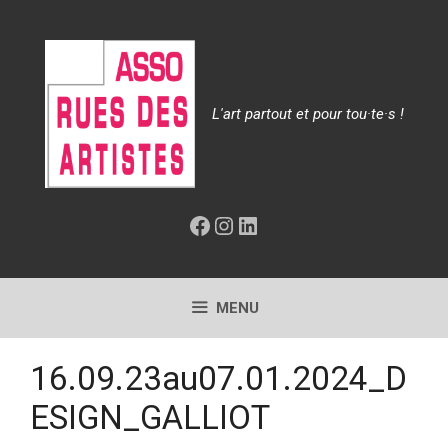
Aller
au
contenu
L'art partout et pour tou·te·s !
Facebook
Instagram
LinkedIn
MENU
16.09.23au07.01.2024_D
ESIGN_GALLIOT