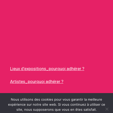
Lieux d’expositions_pourquoi adhérer ?
Artistes_pourquoi adhérer ?
Nous utilisons des cookies pour vous garantir la meilleure
expérience sur notre site web. Si vous continuez à utiliser ce
site, nous supposerons que vous en êtes satisfait.
© 2026 RUES DES ARTISTES
• CONSTRUIT AVEC