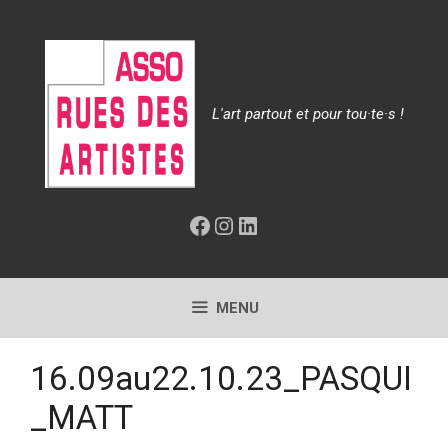
Aller
au
contenu
L'art partout et pour tou·te·s !
Facebook
Instagram
LinkedIn
MENU
16.09au22.10.23_PASQUI
_MATT