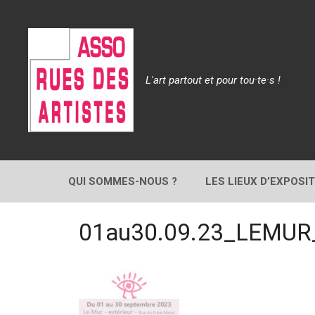
Aller
au
contenu
L'art partout et pour tou·te·s !
QUI SOMMES-NOUS ?
LES LIEUX D’EXPOSI
01au30.09.23_LEMU