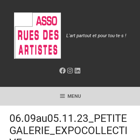
Aller
au
contenu
L'art partout et pour tou·te·s !
Facebook
Instagram
LinkedIn
MENU
06.09au05.11.23_PETITE
GALERIE_EXPOCOLLECTI