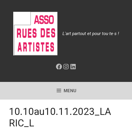
Aller
au
contenu
L'art partout et pour tou·te·s !
Facebook
Instagram
LinkedIn
MENU
10.10au10.11.2023_LA
RIC_L