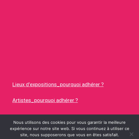
Lieux d’expositions_pourquoi adhérer ?
Artistes_pourquoi adhérer ?
Nous utilisons des cookies pour vous garantir la meilleure
expérience sur notre site web. Si vous continuez à utiliser ce
site, nous supposerons que vous en êtes satisfait.
© 2026 RUES DES ARTISTES
• CONSTRUIT AVEC