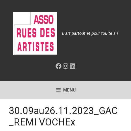
Aller
au
contenu
L'art partout et pour tou·te·s !
Facebook
Instagram
LinkedIn
MENU
30.09au26.11.2023_GAC
_REMI VOCHEx