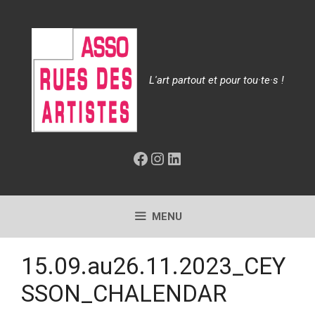
Aller
au
contenu
L'art partout et pour tou·te·s !
Facebook
Instagram
LinkedIn
MENU
15.09.au26.11.2023_CEY
SSON_CHALENDAR