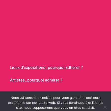
Lieux d’expositions_pourquoi adhérer ?
Artistes_pourquoi adhérer ?
Nous utilisons des cookies pour vous garantir la meilleure
expérience sur notre site web. Si vous continuez à utiliser ce
site, nous supposerons que vous en êtes satisfait.
© 2026 RUES DES ARTISTES
• CONSTRUIT AVEC