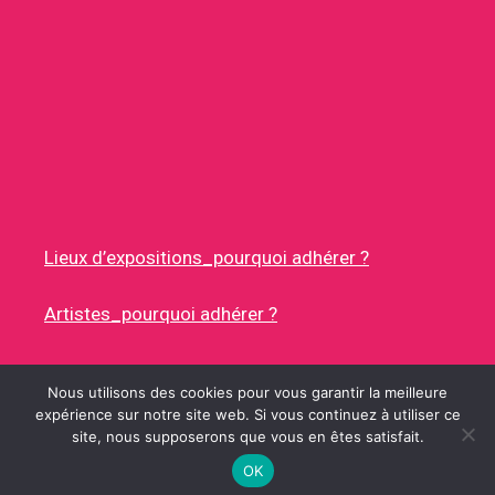
Lieux d’expositions_pourquoi adhérer ?
Artistes_pourquoi adhérer ?
Nous utilisons des cookies pour vous garantir la meilleure
expérience sur notre site web. Si vous continuez à utiliser ce
site, nous supposerons que vous en êtes satisfait.
© 2026 RUES DES ARTISTES
• CONSTRUIT AVEC
GENERATEPRESS
OK