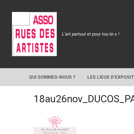
Aller
au
contenu
L'art partout et pour tou·te·s !
QUI SOMMES-NOUS ?
LES LIEUX D’EXPOSI
18au26nov_DUCOS_P