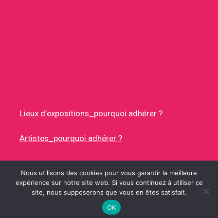
Lieux d’expositions_pourquoi adhérer ?
Artistes_pourquoi adhérer ?
Nous utilisons des cookies pour vous garantir la meilleure
expérience sur notre site web. Si vous continuez à utiliser ce
site, nous supposerons que vous en êtes satisfait.
© 2026 RUES DES ARTISTES
• CONSTRUIT AVEC
GENERATEPRESS
OK