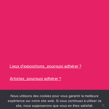
Lieux d’expositions_pourquoi adhérer ?
Artistes_pourquoi adhérer ?
Nous utilisons des cookies pour vous garantir la meilleure
expérience sur notre site web. Si vous continuez à utiliser ce
site, nous supposerons que vous en êtes satisfait.
© 2026 RUES DES ARTISTES
• CONSTRUIT AVEC