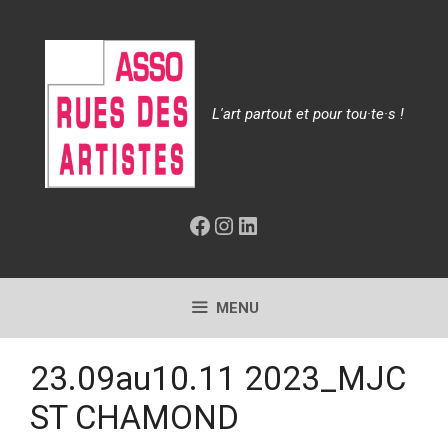
Aller
au
contenu
L'art partout et pour tou·te·s !
Facebook
Instagram
LinkedIn
MENU
23.09au10.11 2023_MJC
ST CHAMOND