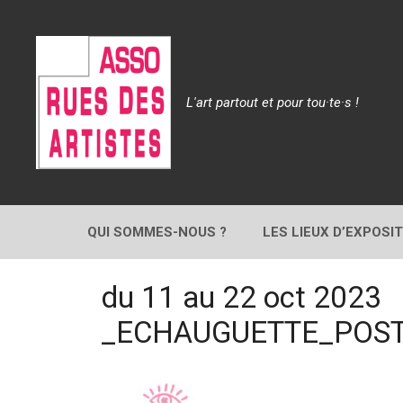
Aller
au
contenu
L'art partout et pour tou·te·s !
QUI SOMMES-NOUS ?
LES LIEUX D’EXPOSI
du 11 au 22 oct 2023
_ECHAUGUETTE_POST