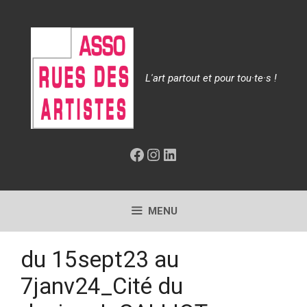
Aller
au
contenu
L'art partout et pour tou·te·s !
Facebook
Instagram
LinkedIn
MENU
du 15sept23 au
7janv24_Cité du