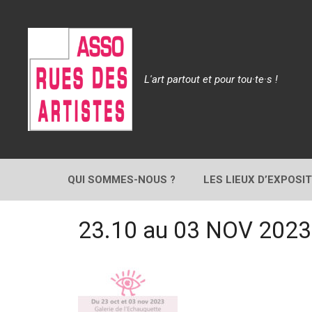
Aller
au
contenu
L'art partout et pour tou·te·s !
QUI SOMMES-NOUS ?
LES LIEUX D’EXPOSI
23.10 au 03 NOV 2023