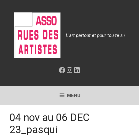
Aller
au
contenu
L'art partout et pour tou·te·s !
Facebook
Instagram
LinkedIn
MENU
04 nov au 06 DEC
23_pasqui