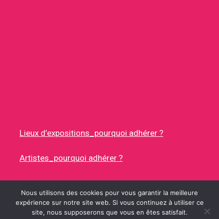
Lieux d’expositions_pourquoi adhérer ?
Artistes_pourquoi adhérer ?
Nous utilisons des cookies pour vous garantir la meilleure
expérience sur notre site web. Si vous continuez à utiliser ce
site, nous supposerons que vous en êtes satisfait.
© 2026 RUES DES ARTISTES
• CONSTRUIT AVEC