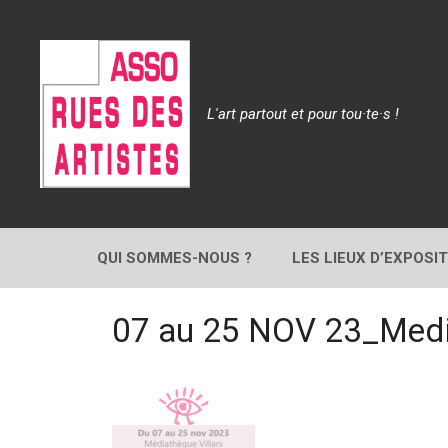
Aller
au
contenu
L'art partout et pour tou·te·s !
QUI SOMMES-NOUS ?
LES LIEUX D’EXPOSI
07 au 25 NOV 23_Med