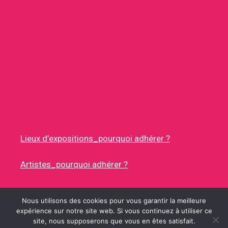
Lieux d’expositions_pourquoi adhérer ?
Artistes_pourquoi adhérer ?
Nous utilisons des cookies pour vous garantir la meilleure
expérience sur notre site web. Si vous continuez à utiliser ce
site, nous supposerons que vous en êtes satisfait.
© 2026 RUES DES ARTISTES
• CONSTRUIT AVEC