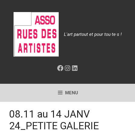
Aller
au
contenu
L'art partout et pour tou·te·s !
Facebook
Instagram
LinkedIn
MENU
08.11 au 14 JANV
24_PETITE GALERIE