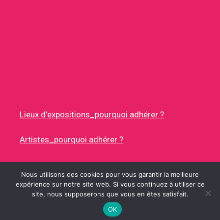
Lieux d’expositions_pourquoi adhérer ?
Artistes_pourquoi adhérer ?
Nous utilisons des cookies pour vous garantir la meilleure
expérience sur notre site web. Si vous continuez à utiliser ce
site, nous supposerons que vous en êtes satisfait.
© 2026 RUES DES ARTISTES
• CONSTRUIT AVEC
GENERATEPRESS
OK