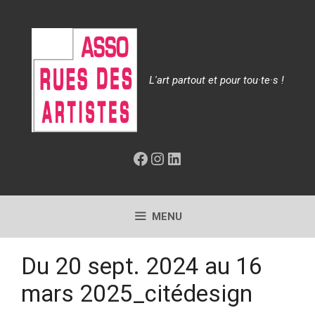
Aller
au
contenu
L'art partout et pour tou·te·s !
Facebook
Instagram
LinkedIn
MENU
Du 20 sept. 2024 au 16
mars 2025_citédesign