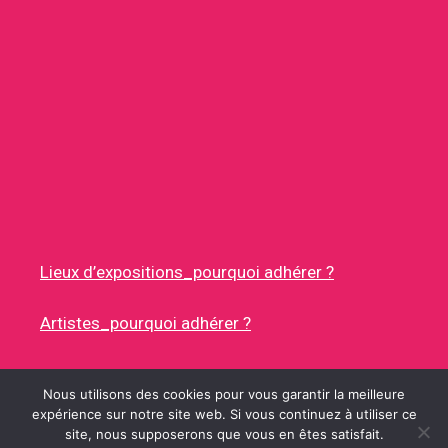
Lieux d’expositions_pourquoi adhérer ?
Artistes_pourquoi adhérer ?
Nous utilisons des cookies pour vous garantir la meilleure
expérience sur notre site web. Si vous continuez à utiliser ce
site, nous supposerons que vous en êtes satisfait.
© 2026 RUES DES ARTISTES
• CONSTRUIT AVEC