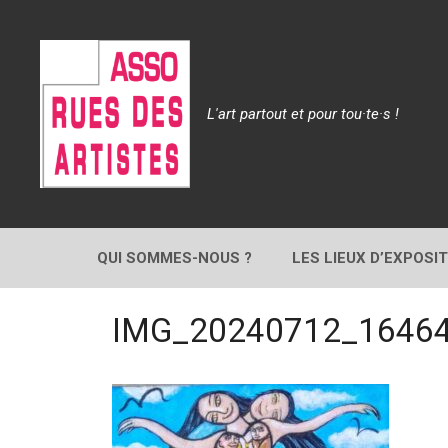
Aller
au
contenu
L'art partout et pour tou·te·s !
QUI SOMMES-NOUS ?
LES LIEUX D’EXPOSI
IMG_20240712_1646