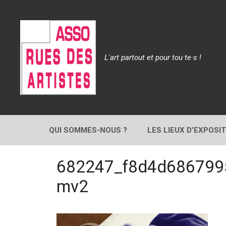
Aller
au
contenu
L'art partout et pour tou·te·s !
QUI SOMMES-NOUS ?
LES LIEUX D’EXPOSI
682247_f8d4d686799
mv2