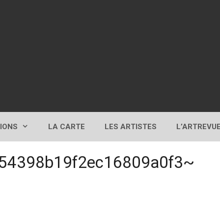
TIONS
LA CARTE
LES ARTISTES
L’ARTREVU
54398b19f2ec16809a0f3~