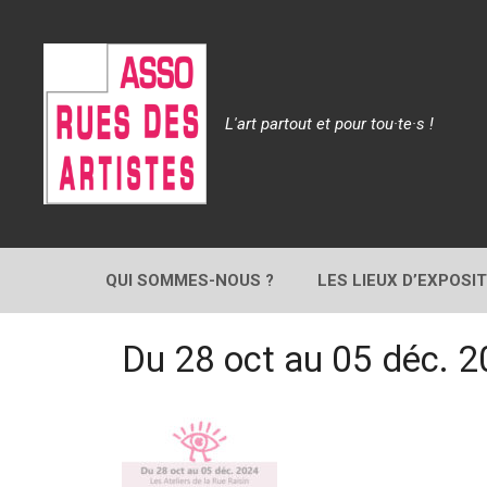
Aller
au
contenu
L'art partout et pour tou·te·s !
QUI SOMMES-NOUS ?
LES LIEUX D’EXPOSI
Du 28 oct au 05 déc. 2