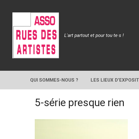
Aller
au
contenu
L'art partout et pour tou·te·s !
QUI SOMMES-NOUS ?
LES LIEUX D’EXPOSI
5-série presque rien