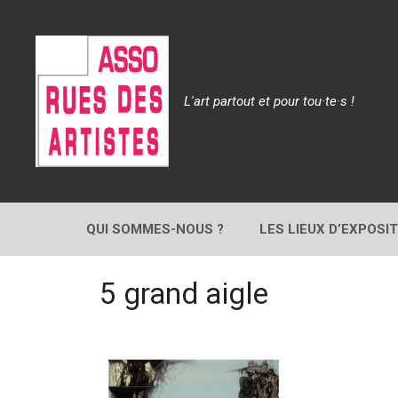
Aller
au
contenu
L'art partout et pour tou·te·s !
QUI SOMMES-NOUS ?
LES LIEUX D’EXPOSI
5 grand aigle