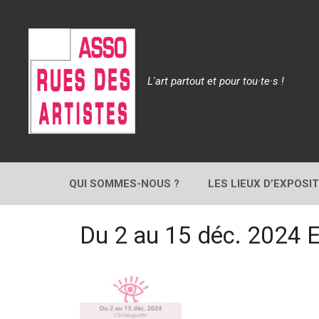
Aller
au
contenu
L'art partout et pour tou·te·s !
QUI SOMMES-NOUS ?
LES LIEUX D’EXPOSI
Du 2 au 15 déc. 202