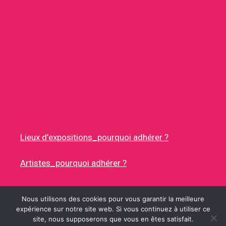
Lieux d’expositions_pourquoi adhérer ?
Artistes_pourquoi adhérer ?
Nous utilisons des cookies pour vous garantir la meilleure
expérience sur notre site web. Si vous continuez à utiliser ce
site, nous supposerons que vous en êtes satisfait.
© 2026 RUES DES ARTISTES
• CONSTRUIT AVEC