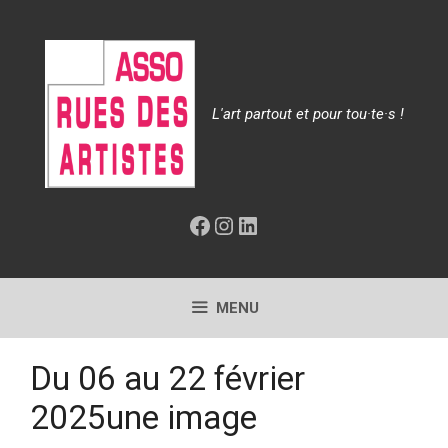
Aller
au
contenu
L'art partout et pour tou·te·s !
Facebook
Instagram
LinkedIn
MENU
Du 06 au 22 février
2025une image