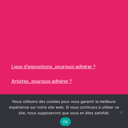
Lieux d’expositions_pourquoi adhérer ?
Artistes_pourquoi adhérer ?
Nous utilisons des cookies pour vous garantir la meilleure
expérience sur notre site web. Si vous continuez à utiliser ce
site, nous supposerons que vous en êtes satisfait.
© 2026 RUES DES ARTISTES
• CONSTRUIT AVEC
GENERATEPRESS
OK